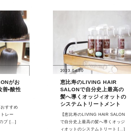
2023.04.30
ALONがお
恵比寿のLIVING HAIR
改善•酸性
SALONで自分史上最高の
髪へ導くオッジィオットの
システムトリートメント
ONがおすすめ
ストレー
【恵比寿のLIVING HAIR SALON
ブ […]
で自分史上最高の髪へ導くオッジ
ィオットのシステムトリート […]