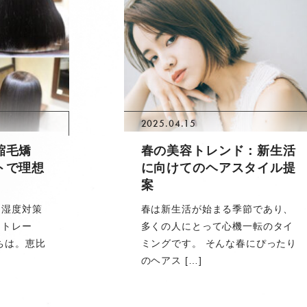
2025.04.15
縮毛矯
春の美容トレンド：新生活
トで理想
に向けてのヘアスタイル提
案
！湿度対策
春は新生活が始まる季節であり、
ストレー
多くの人にとって心機一転のタイ
ちは。恵比
ミングです。 そんな春にぴったり
のヘアス […]