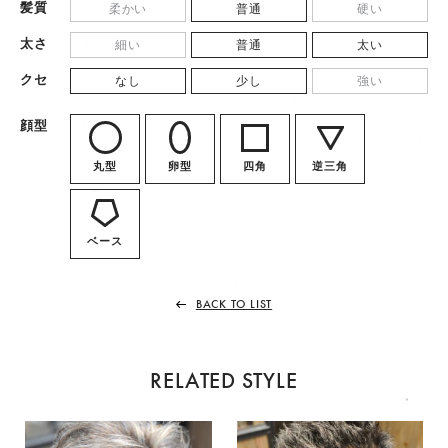
髪質
柔かい
普通
硬い
太さ
細い
普通
太い
クセ
なし
少し
強い
顔型
丸型
卵型
四角
逆三角
ベース
BACK TO LIST
RELATED STYLE