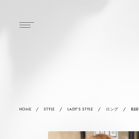
HOME
STYLE
LADY'S STYLE
ロング
ILL