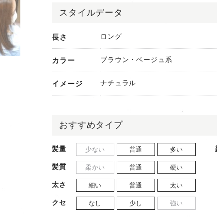
スタイルデータ
ロング
長さ
ブラウン・ベージュ系
カラー
ナチュラル
イメージ
おすすめタイプ
髪量
少ない
普通
多い
髪質
柔かい
普通
硬い
太さ
細い
普通
太い
クセ
なし
少し
強い