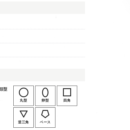
顔型
丸型
卵型
四角
逆三角
ベース