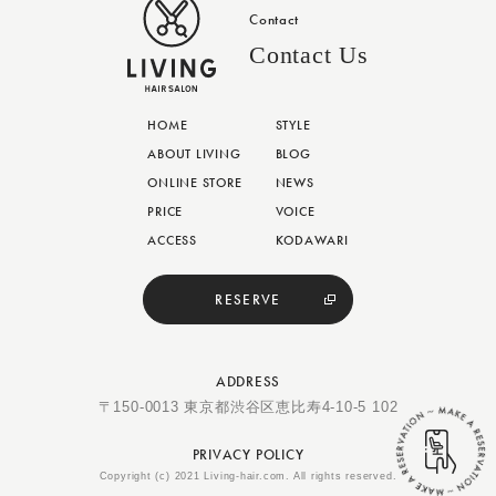
Contact
Contact Us
HOME
STYLE
ABOUT LIVING
BLOG
ONLINE STORE
NEWS
PRICE
VOICE
ACCESS
KODAWARI
RESERVE
ADDRESS
〒150-0013 東京都渋谷区恵比寿4-10-5 102
PRIVACY POLICY
Copyright (c) 2021 Living-hair.com. All rights reserved.